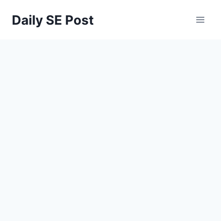
Skip
Daily SE Post
to
content