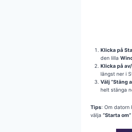
Klicka på S
den lilla
Win
Klicka på a
längst ner i 
Välj ”Stäng 
helt stänga n
Tips
: Om datorn k
välja
”Starta om”