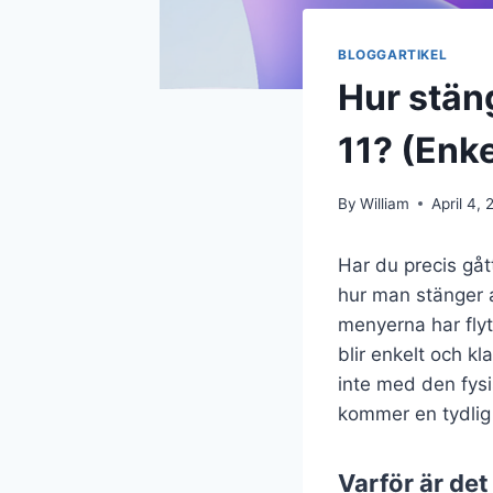
BLOGGARTIKEL
Hur stäng
11? (Enke
By
William
April 4,
Har du precis gått
hur man stänger a
menyerna har flytt
blir enkelt och kl
inte med den fysi
kommer en tydlig 
Varför är det