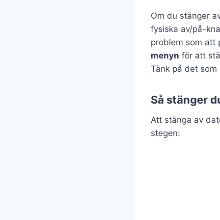
Om du stänger av 
fysiska av/på-kn
problem som att p
menyn
för att st
Tänk på det som a
Så stänger d
Att stänga av dat
stegen: