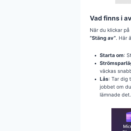
Vad finns i 
När du klickar p
”Stäng av”
. Här 
Starta om
: S
Strömsparlä
väckas snabbt
Lås
: Tar dig t
jobbet om du 
lämnade det.