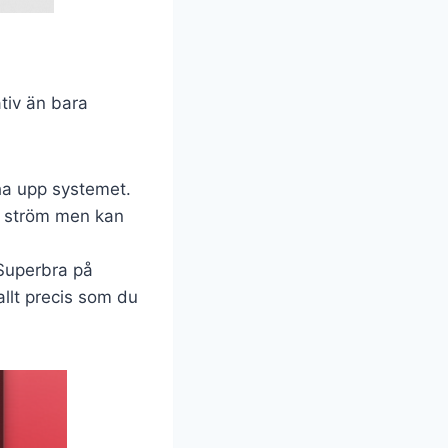
ativ än bara
cha upp systemet.
re ström men kan
Superbra på
allt precis som du