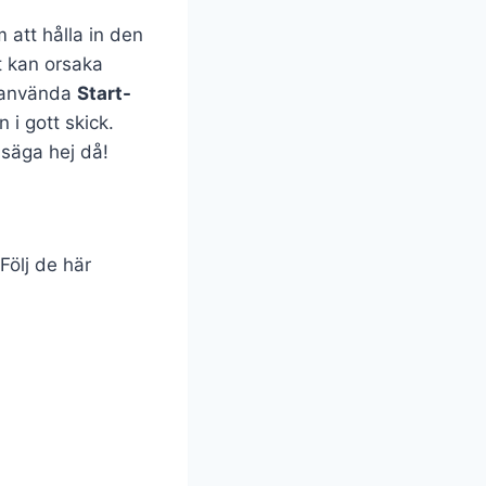
 att hålla in den
t kan orsaka
t använda
Start-
 i gott skick.
 säga hej då!
Följ de här