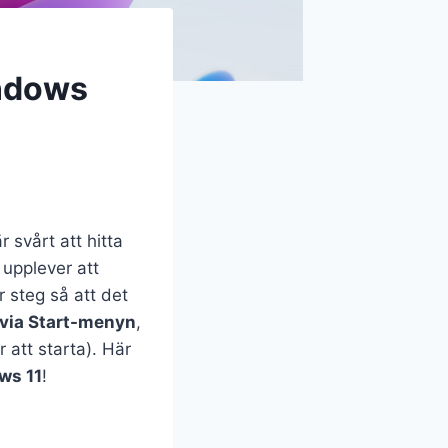
indows
 svårt att hitta
 upplever att
r steg så att det
n via Start-menyn
,
att starta). Här
ws 11
!