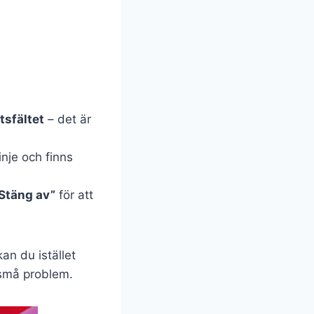
tsfältet
– det är
inje och finns
Stäng av”
för att
an du istället
små problem.