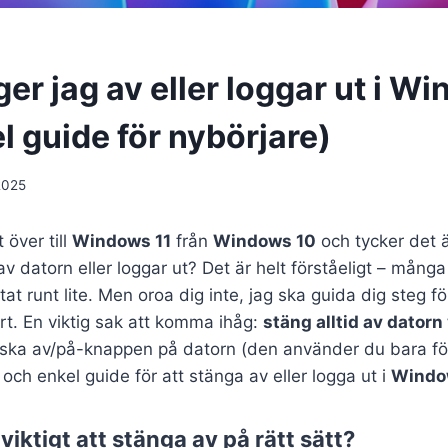
er jag av eller loggar ut i W
l guide för nybörjare)
 2025
 över till
Windows 11
från
Windows 10
och tycker det är
v datorn eller loggar ut? Det är helt förståeligt – många
at runt lite. Men oroa dig inte, jag ska guida dig steg fö
art. En viktig sak att komma ihåg:
stäng alltid av dator
ska av/på-knappen på datorn (den använder du bara för 
och enkel guide för att stänga av eller logga ut i
Windo
 viktigt att stänga av på rätt sätt?