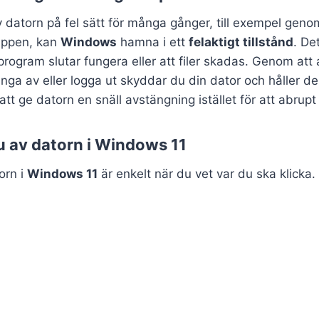
datorn på fel sätt för många gånger, till exempel genom
appen, kan
Windows
hamna i ett
felaktigt tillstånd
. De
rogram slutar fungera eller att filer skadas. Genom at
änga av eller logga ut skyddar du din dator och håller den
tt ge datorn en snäll avstängning istället för att abrupt
u av datorn i Windows 11
orn i
Windows 11
är enkelt när du vet var du ska klicka. 