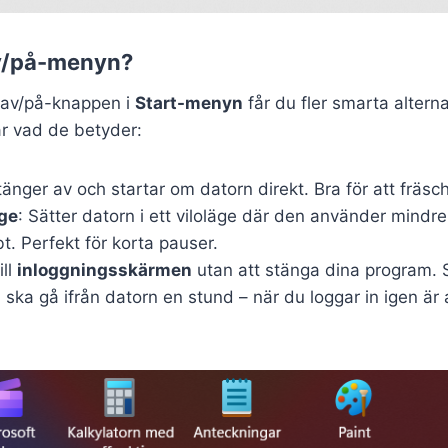
av/på-menyn?
å av/på-knappen i
Start-menyn
får du fler smarta altern
är vad de betyder:
tänger av och startar om datorn direkt. Bra för att fräs
ge
: Sätter datorn i ett viloläge där den använder mind
. Perfekt för korta pauser.
ill
inloggningsskärmen
utan att stänga dina program. 
ska gå ifrån datorn en stund – när du loggar in igen är 