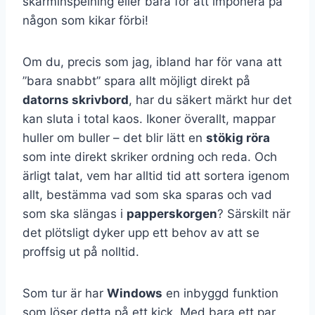
skärminspelning eller bara för att imponera på
någon som kikar förbi!
Om du, precis som jag, ibland har för vana att
”bara snabbt” spara allt möjligt direkt på
datorns skrivbord
, har du säkert märkt hur det
kan sluta i total kaos. Ikoner överallt, mappar
huller om buller – det blir lätt en
stökig röra
som inte direkt skriker ordning och reda. Och
ärligt talat, vem har alltid tid att sortera igenom
allt, bestämma vad som ska sparas och vad
som ska slängas i
papperskorgen
? Särskilt när
det plötsligt dyker upp ett behov av att se
proffsig ut på nolltid.
Som tur är har
Windows
en inbyggd funktion
som löser detta på ett kick. Med bara ett par