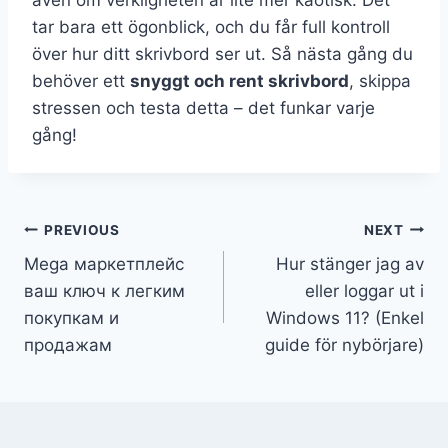
även om verkligheten är lite mer kaotisk. Det
tar bara ett ögonblick, och du får full kontroll
över hur ditt skrivbord ser ut. Så nästa gång du
behöver ett
snyggt och rent skrivbord
, skippa
stressen och testa detta – det funkar varje
gång!
Post
PREVIOUS
NEXT
Mega маркетплейс
Hur stänger jag av
navigation
ваш ключ к легким
eller loggar ut i
покупкам и
Windows 11? (Enkel
продажам
guide för nybörjare)